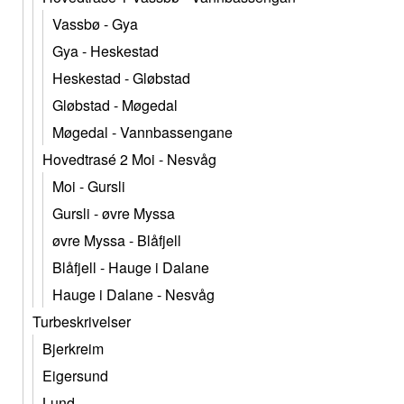
Vassbø - Gya
Gya - Heskestad
Heskestad - Gløbstad
Gløbstad - Møgedal
Møgedal - Vannbassengane
Hovedtrasé 2 Moi - Nesvåg
Moi - Gursli
Gursli - øvre Myssa
øvre Myssa - Blåfjell
Blåfjell - Hauge i Dalane
Hauge i Dalane - Nesvåg
Turbeskrivelser
Bjerkreim
Eigersund
Lund