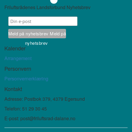
Friluftsrådenes Landsforbund Nyhetsbrev
Meld på nyhetsbrev
Meld på
nyhetsbrev
Kalender
Arrangement
Personvern
Personvernerklæring
Kontakt
Adresse: Postbok 379, 4379 Egersund
Telefon: 51 29 30 45
E-post: post@friluftsrad-dalane.no