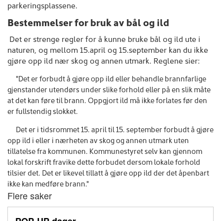
parkeringsplassene.
Bestemmelser for bruk av bål og ild
Det er strenge regler for å kunne bruke bål og ild ute i
naturen, og mellom 15.april og 15.september kan du ikke
gjøre opp ild nær skog og annen utmark. Reglene sier:
"Det er forbudt å gjøre opp ild eller behandle brannfarlige
gjenstander utendørs under slike forhold eller på en slik måte
at det kan føre til brann. Oppgjort ild må ikke forlates før den
er fullstendig slokket.
Det er i tidsrommet 15. april til 15. september forbudt å gjøre
opp ild i eller i nærheten av skog og annen utmark uten
tillatelse fra kommunen. Kommunestyret selv kan gjennom
lokal forskrift fravike dette forbudet dersom lokale forhold
tilsier det. Det er likevel tillatt å gjøre opp ild der det åpenbart
ikke kan medføre brann."
Flere saker
POP-UP dager