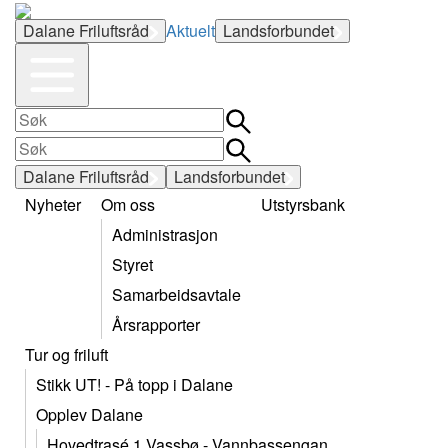
Dalane Friluftsråd
Aktuelt
Landsforbundet
Dalane Friluftsråd
Landsforbundet
Nyheter
Om oss
Utstyrsbank
Administrasjon
Styret
Samarbeidsavtale
Årsrapporter
Tur og friluft
Stikk UT! - På topp i Dalane
Opplev Dalane
Hovedtrasé 1 Vassbø - Vannbassengan