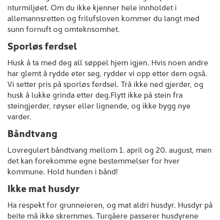
nturmiljøet. Om du ikke kjenner hele innholdet i
allemannsretten og frilufsloven kommer du langt med
sunn fornuft og omteknsomhet.
Sporløs ferdsel
Husk å ta med deg all søppel hjem igjen. Hvis noen andre
har glemt å rydde eter seg, rydder vi opp etter dem også.
Vi setter pris på sporløs ferdsel. Trå ikke ned gjerder, og
husk å lukke grinda etter deg.Flytt ikke på stein fra
steingjerder, røyser eller lignende, og ikke bygg nye
varder.
Båndtvang
Lovregulert båndtvang mellom 1. april og 20. august, men
det kan forekomme egne bestemmelser for hver
kommune. Hold hunden i bånd!
Ikke mat husdyr
Ha respekt for grunneieren, og mat aldri husdyr. Husdyr på
beite må ikke skremmes. Turgåere passerer husdyrene