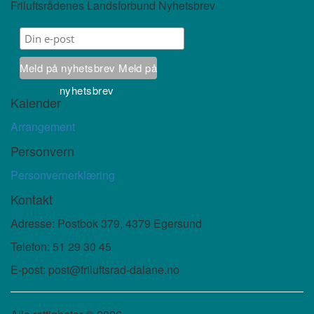
Friluftsrådenes Landsforbund Nyhetsbrev
Meld på nyhetsbrev
Meld på
nyhetsbrev
Kalender
Arrangement
Personvern
Personvernerklæring
Kontakt
Adresse: Postbok 379, 4379 Egersund
Telefon: 51 29 30 45
E-post: post@friluftsrad-dalane.no