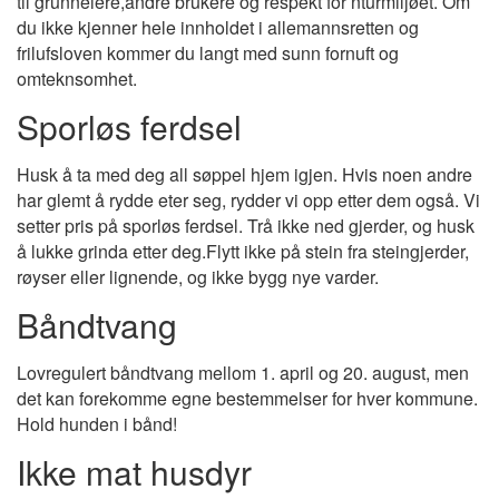
til grunneiere,andre brukere og respekt for nturmiljøet. Om
du ikke kjenner hele innholdet i allemannsretten og
frilufsloven kommer du langt med sunn fornuft og
omteknsomhet.
Sporløs ferdsel
Husk å ta med deg all søppel hjem igjen. Hvis noen andre
har glemt å rydde eter seg, rydder vi opp etter dem også. Vi
setter pris på sporløs ferdsel. Trå ikke ned gjerder, og husk
å lukke grinda etter deg.Flytt ikke på stein fra steingjerder,
røyser eller lignende, og ikke bygg nye varder.
Båndtvang
Lovregulert båndtvang mellom 1. april og 20. august, men
det kan forekomme egne bestemmelser for hver kommune.
Hold hunden i bånd!
Ikke mat husdyr