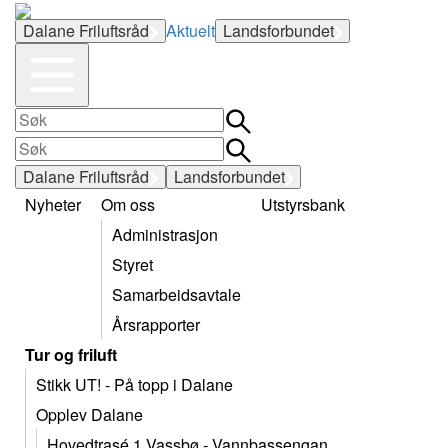
Dalane Friluftsråd
Aktuelt
Landsforbundet
Dalane Friluftsråd
Landsforbundet
Nyheter
Om oss
Utstyrsbank
Administrasjon
Styret
Samarbeidsavtale
Årsrapporter
Tur og friluft
Stikk UT! - På topp i Dalane
Opplev Dalane
Hovedtrasé 1 Vassbø - Vannbassengan