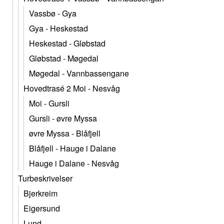
Vassbø - Gya
Gya - Heskestad
Heskestad - Gløbstad
Gløbstad - Møgedal
Møgedal - Vannbassengane
Hovedtrasé 2 Moi - Nesvåg
Moi - Gursli
Gursli - øvre Myssa
øvre Myssa - Blåfjell
Blåfjell - Hauge i Dalane
Hauge i Dalane - Nesvåg
Turbeskrivelser
Bjerkreim
Eigersund
Lund