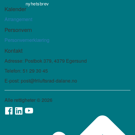
nyhetsbrev
Kalender
Arrangement
Personvern
Personvernerklæring
Kontakt
Adresse: Postbok 379, 4379 Egersund
Telefon: 51 29 30 45
E-post: post@friluftsrad-dalane.no
Alle rettigheter ©
2026