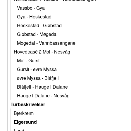
Vassbø - Gya
Gya - Heskestad
Heskestad - Gløbstad
Gløbstad - Møgedal
Møgedal - Vannbassengane
Hovedtrasé 2 Moi - Nesvåg
Moi - Gursli
Gursli - øvre Myssa
øvre Myssa - Blåfjell
Blåfjell - Hauge i Dalane
Hauge i Dalane - Nesvåg
Turbeskrivelser
Bjerkreim
Eigersund
Lund