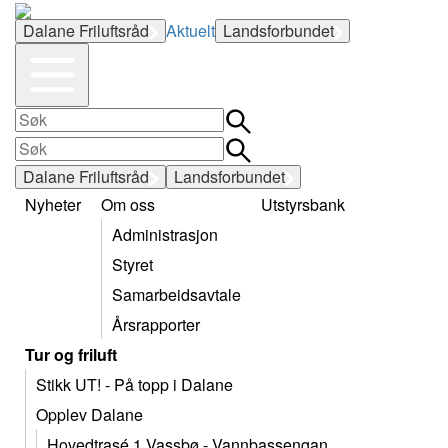
Dalane Friluftsråd
Aktuelt
Landsforbundet
Dalane Friluftsråd
Landsforbundet
Nyheter
Om oss
Utstyrsbank
Administrasjon
Styret
Samarbeidsavtale
Årsrapporter
Tur og friluft
Stikk UT! - På topp i Dalane
Opplev Dalane
Hovedtrasé 1 Vassbø - Vannbassengan