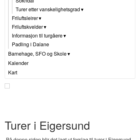
Sokndal
Turer etter vanskelighetsgrad
Friluftsleirer
Friluftskvelder
Informasjon til turgåere
Padling i Dalane
Barnehage, SFO og Skole
Kalender
Kart
Turer i Eigersund
På denne siden blir det lagt ut forslag til turer i Eigersund