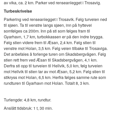
av vika, ca. 2 km. Parker ved renseanlegget i Trosavig.
Turbeskrivelse
Parkering ved renseanlegget i Trosavik. Følg turveien ned
til sjøen. Ta til venstre langs sjøen, inn på hyttevei
somfølges ca 200m. Inn på sti som følges fram til
Gyarhavn, 1,7 km, turbokkassen er på den indre brygga.
Følg stien videre frem til Æsan, 2,4 km. Følg stien til
venstre mot Holan, 3,5 km. Følg veien tilbake til Trosaviga.
Det anbefales å forlenge turen om Skadsbergvågen. Følg
stien rett frem ved Æsan til Skadsbergvågen, 4,1 km.
Derfra sti opp til turveien til Hellvik, 5,0 km, følg turveien
mot Hellvik til stien tar av mot Æsan, 5,2 km. Følg stien til
stikryss mot Holan, 6,5 km. Herfra følges samme rute som
rundturen til Gyarhavn mot Holan. Totalt 8, 3 km.
Turlengde: 4,8 km, rundtur.
Anslått tidsbruk: 1 t, 30 min.