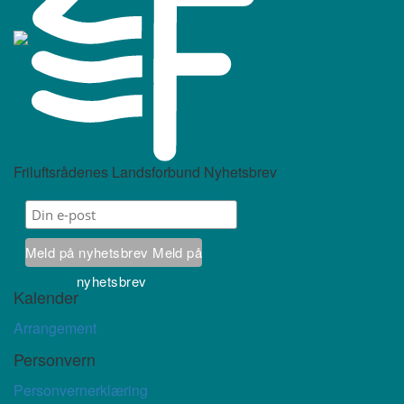
Friluftsrådenes Landsforbund Nyhetsbrev
Meld på nyhetsbrev
Meld på
nyhetsbrev
Kalender
Arrangement
Personvern
Personvernerklæring