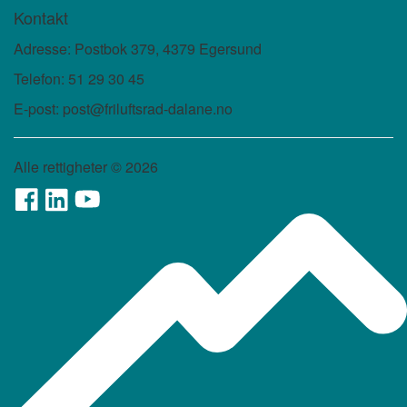
Kontakt
Adresse: Postbok 379, 4379 Egersund
Telefon: 51 29 30 45
E-post: post@friluftsrad-dalane.no
Alle rettigheter ©
2026