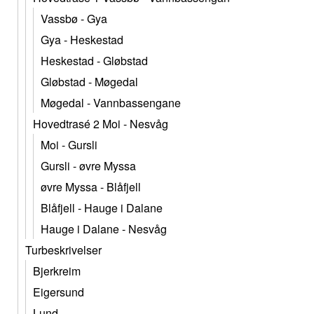
Vassbø - Gya
Gya - Heskestad
Heskestad - Gløbstad
Gløbstad - Møgedal
Møgedal - Vannbassengane
Hovedtrasé 2 Moi - Nesvåg
Moi - Gursli
Gursli - øvre Myssa
øvre Myssa - Blåfjell
Blåfjell - Hauge i Dalane
Hauge i Dalane - Nesvåg
Turbeskrivelser
Bjerkreim
Eigersund
Lund