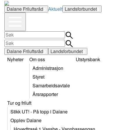
Dalane Friluftsråd
Aktuelt
Landsforbundet
Dalane Friluftsråd
Landsforbundet
Nyheter
Om oss
Utstyrsbank
Administrasjon
Styret
Samarbeidsavtale
Årsrapporter
Tur og friluft
Stikk UT! - På topp i Dalane
Opplev Dalane
Hovedtrasé 1 Vassbø - Vannbassengan