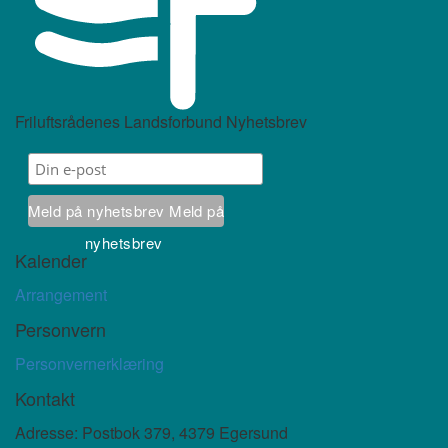
Friluftsrådenes Landsforbund Nyhetsbrev
Meld på nyhetsbrev
Meld på
nyhetsbrev
Kalender
Arrangement
Personvern
Personvernerklæring
Kontakt
Adresse: Postbok 379, 4379 Egersund