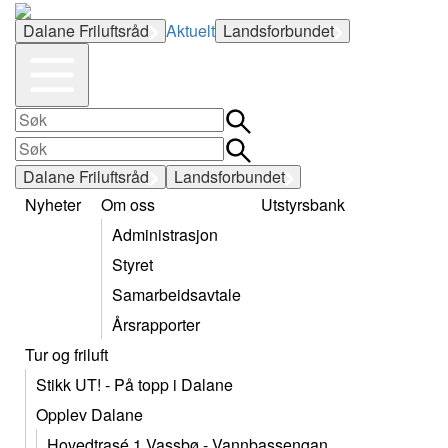
Dalane Friluftsråd
Aktuelt
Landsforbundet
Dalane Friluftsråd
Landsforbundet
Nyheter
Om oss
Utstyrsbank
Administrasjon
Styret
Samarbeidsavtale
Årsrapporter
Tur og friluft
Stikk UT! - På topp i Dalane
Opplev Dalane
Hovedtrasé 1 Vassbø - Vannbassengan