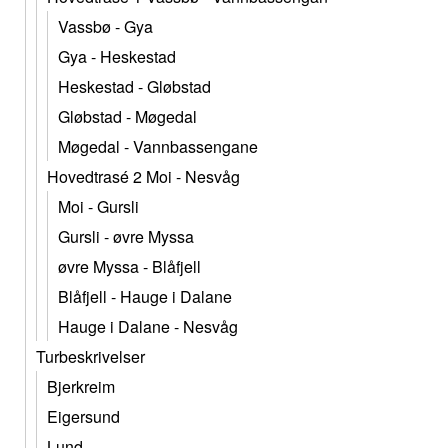
Vassbø - Gya
Gya - Heskestad
Heskestad - Gløbstad
Gløbstad - Møgedal
Møgedal - Vannbassengane
Hovedtrasé 2 Moi - Nesvåg
Moi - Gursli
Gursli - øvre Myssa
øvre Myssa - Blåfjell
Blåfjell - Hauge i Dalane
Hauge i Dalane - Nesvåg
Turbeskrivelser
Bjerkreim
Eigersund
Lund