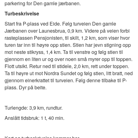
parkering for Den gamle jærbanen.
Turbeskrivelse
Start fra P-plass ved Eide. Følg turveien Den gamle
Jærbanen over Launesbrua, 0,9 km. Videre på veien forbi
rasteplassen Pensjonisten, til skilt, 1,2 km, som viser hvor
turen tar inn til høyre opp stien. Stien har jevn stigning opp
mot neste stikryss, 1,4 km. Ta til venstre og følg stien til
gjennom en liten ur og over noen små myrer opp til toppen.
Flott utsikt. Retur ned til stidele, 2,0 km, rett under toppen.
Ta til høyre ut mot Nordra Sundet og følg stien, litt bratt, ned
gjennom einerkrattet til turveien. Følg denne tilbake til P-
plass. Dyr på beite.
Turlengde: 3,9 km, rundtur.
Anslått tidsbruk: 1 t, 40 min.