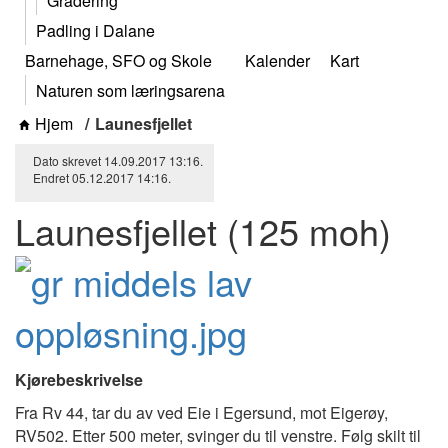
Gradering
Padling i Dalane
Barnehage, SFO og Skole
Kalender
Kart
Naturen som læringsarena
Hjem
Launesfjellet
Dato skrevet
14.09.2017
13:16
.
Endret
05.12.2017
14:16
.
Launesfjellet (125 moh)
Kjørebeskrivelse
Fra Rv 44, tar du av ved Eie i Egersund, mot Eigerøy,
RV502. Etter 500 meter, svinger du til venstre. Følg skilt til