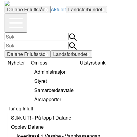
Dalane Friluftsråd
Aktuelt
Landsforbundet
Dalane Friluftsråd
Landsforbundet
Nyheter
Om oss
Utstyrsbank
Administrasjon
Styret
Samarbeidsavtale
Årsrapporter
Tur og friluft
Stikk UT! - På topp i Dalane
Opplev Dalane
Hovedtrasé 1 Vassbø - Vannbassengan