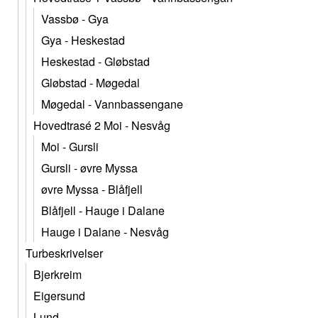
Vassbø - Gya
Gya - Heskestad
Heskestad - Gløbstad
Gløbstad - Møgedal
Møgedal - Vannbassengane
Hovedtrasé 2 Moi - Nesvåg
Moi - Gursli
Gursli - øvre Myssa
øvre Myssa - Blåfjell
Blåfjell - Hauge i Dalane
Hauge i Dalane - Nesvåg
Turbeskrivelser
Bjerkreim
Eigersund
Lund