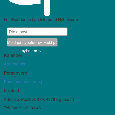
Friluftsrådenes Landsforbund Nyhetsbrev
Meld på nyhetsbrev
Meld på
nyhetsbrev
Kalender
Arrangement
Personvern
Personvernerklæring
Kontakt
Adresse: Postbok 379, 4379 Egersund
Telefon: 51 29 30 45