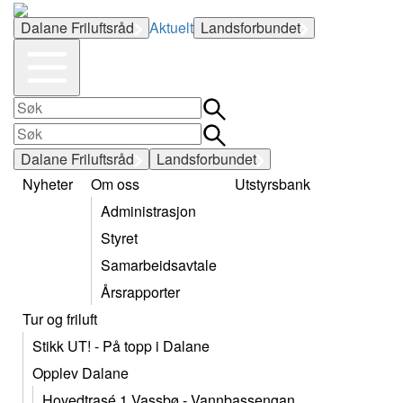
Dalane Friluftsråd
Aktuelt
Landsforbundet
Dalane Friluftsråd
Landsforbundet
Nyheter
Om oss
Utstyrsbank
Administrasjon
Styret
Samarbeidsavtale
Årsrapporter
Tur og friluft
Stikk UT! - På topp i Dalane
Opplev Dalane
Hovedtrasé 1 Vassbø - Vannbassengan