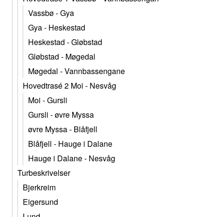
Vassbø - Gya
Gya - Heskestad
Heskestad - Gløbstad
Gløbstad - Møgedal
Møgedal - Vannbassengane
Hovedtrasé 2 Moi - Nesvåg
Moi - Gursli
Gursli - øvre Myssa
øvre Myssa - Blåfjell
Blåfjell - Hauge i Dalane
Hauge i Dalane - Nesvåg
Turbeskrivelser
Bjerkreim
Eigersund
Lund